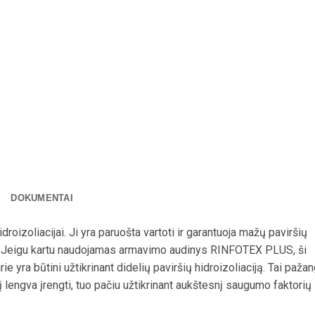
DOKUMENTAI
izoliacijai. Ji yra paruošta vartoti ir garantuoja mažų paviršių
o. Jeigu kartu naudojamas armavimo audinys RINFOTEX PLUS, ši
ie yra būtini užtikrinant didelių paviršių hidroizoliaciją. Tai paža
rį lengva įrengti, tuo pačiu užtikrinant aukštesnį saugumo faktorių