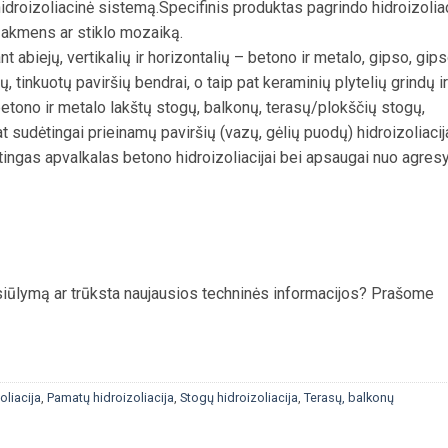
hidroizoliacinė sistemą.Specifinis produktas pagrindo hidroizolia
s akmens ar stiklo mozaiką.
abiejų, vertikalių ir horizontalių – betono ir metalo, gipso, gip
 tinkuotų paviršių bendrai, o taip pat keraminių plytelių grindų ir
tono ir metalo lakštų stogų, balkonų, terasų/plokščių stogų,
t sudėtingai prieinamų paviršių (vazų, gėlių puodų) hidroizoliacija
ngas apvalkalas betono hidroizoliacijai bei apsaugai nuo agres
asiūlymą ar trūksta naujausios techninės informacijos? Prašome
oliacija
,
Pamatų hidroizoliacija
,
Stogų hidroizoliacija
,
Terasų, balkonų