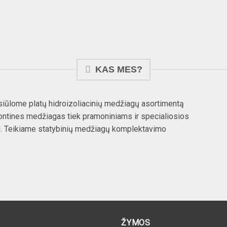
 REMONTAS
GRINDŲ DANGOS
HERMET
KAS MES?
r siūlome platų hidroizoliacinių medžiagų asortimentą
ntines medžiagas tiek pramoniniams ir specialiosios
bai. Teikiame statybinių medžiagų komplektavimo
ŽYMOS