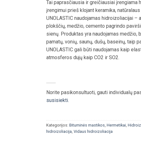
Tai paprasčiausia ir greičiausiai įrengiama 
įrengimui prieš klojant keramika, natūralau
UNOLASTIC naudojamas hidroizoliacijai – ant 
plokščių, medžio, cemento pagrindo paviršių,
sienų. Produktas yra naudojamas medžio, be
pamatų, vonių, saunų, dušų, baseinų, taip pa
UNOLASTIC gali būti naudojamas kaip elasti
atmosferos dujų kaip CO2 ir SO2.
Norite pasikonsultuoti, gauti individualų p
susisiekti.
Kategorijos:
Bituminės mastikos
,
Hermetikai
,
Hidroiz
hidroizoliacija
,
Vidaus hidroizoliacija