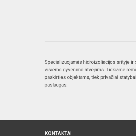
HIDROIZOLIACIJA
BETONO
Specializuojamės hidroizoliacijos srityje i
visiems gyvenimo atvejams. Tiekiame remo
paskirties objektams, tiek privačiai staty
paslaugas.
KONTAKTAI