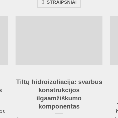
STRAIPSNIAI
Tiltų hidroizoliacija: svarbus
s
konstrukcijos
ilgaamžiškumo
i
komponentas
jos
h