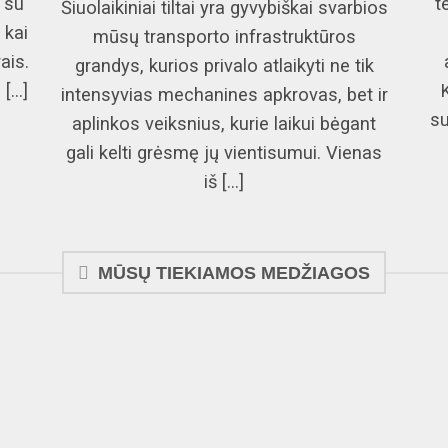
 su
t
Šiuolaikiniai tiltai yra gyvybiškai svarbios
 kai
mūsų transporto infrastruktūros
ais.
grandys, kurios privalo atlaikyti ne tik
...]
intensyvias mechanines apkrovas, bet ir
su
aplinkos veiksnius, kurie laikui bėgant
gali kelti grėsmę jų vientisumui. Vienas
iš [...]
MŪSŲ TIEKIAMOS MEDŽIAGOS