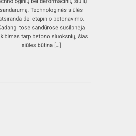
echnologinių bei deformacinių siūlių
sandarumą. Technologinės siūlės
atsiranda dėl etapinio betonavimo.
Kadangi tose sandūrose susilpnėja
kibimas tarp betono sluoksnių, šias
siūles būtina [...]