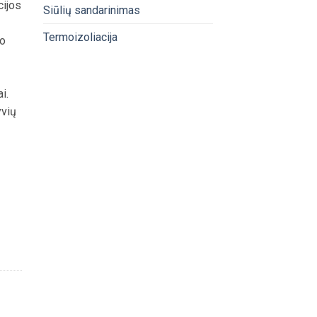
cijos
Siūlių sandarinimas
Termoizoliacija
so
i.
yvių