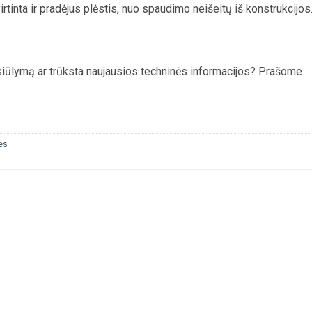
tvirtinta ir pradėjus plėstis, nuo spaudimo neišeitų iš konstrukcijos
asiūlymą ar trūksta naujausios techninės informacijos? Prašome
ės