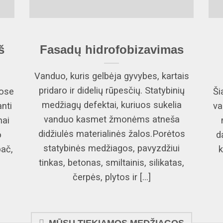
š
Fasadų hidrofobizavimas
Vanduo, kuris gelbėja gyvybes, kartais
pridaro ir didelių rūpesčių. Statybinių
uose
Ši
medžiagų defektai, kuriuos sukelia
nti
va
vanduo kasmet žmonėms atneša
nai
didžiulės materialinės žalos.Porėtos
o
d
statybinės medžiagos, pavyzdžiui
ač,
k
tinkas, betonas, smiltainis, silikatas,
čerpės, plytos ir [...]
MŪSŲ TIEKIAMOS MEDŽIAGOS