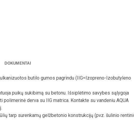
DOKUMENTAI
 vulkanizuotos butilo gumos pagrindu (IIG=Izopreno-Izobutyleno
ntuoja puikų sukibimą su betonu. Išsiplėtimo savybes sąlygoja
ti polimerinė derva su IIG matrica. Kontakte su vandeniu AQUA
į.
 tarp surenkamų gelžbetonio konstrukcijų (pvz. šulinio rentini