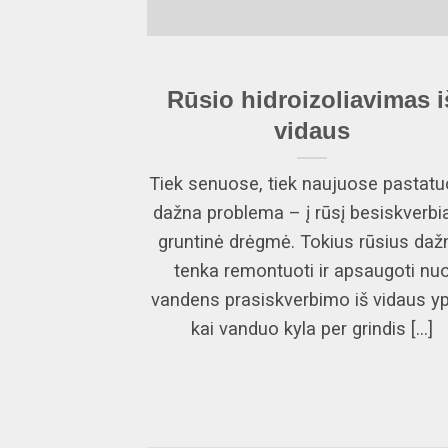
Rūsio hidroizoliavimas i
vidaus
Tiek senuose, tiek naujuose pastat
dažna problema – į rūsį besiskverbia
gruntinė drėgmė. Tokius rūsius daž
tenka remontuoti ir apsaugoti nu
vandens prasiskverbimo iš vidaus yp
kai vanduo kyla per grindis [...]