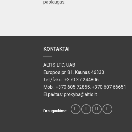
paslaugas.
KONTAKTAI
ALTIS LTD, UAB
Europos pr. 81, Kaunas 46333
Tel./faks.: +370 37 244806
Mob.: +370 605 72855, +370 607 66651
El.paštas: prekyba@altis.lt
Draugaukime: