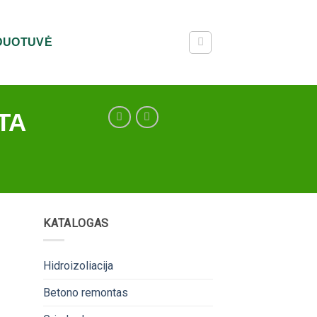
RDUOTUVĖ
TA
KATALOGAS
Hidroizoliacija
Betono remontas