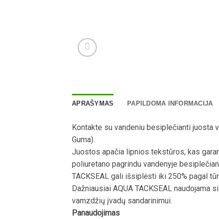
APRAŠYMAS
PAPILDOMA INFORMACIJA
Kontakte su vandeniu besiplečianti juosta
Guma).
Juostos apačia lipnios tekstūros, kas gara
poliuretano pagrindu vandenyje besiplečian
TACKSEAL gali išsiplėsti iki 250% pagal tūr
Dažniausiai AQUA TACKSEAL naudojama siūlių
vamzdžių įvadų sandarinimui.
Panaudojimas