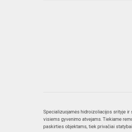
HIDROIZOLIACIJA
BETONO
Specializuojamės hidroizoliacijos srityje i
visiems gyvenimo atvejams. Tiekiame remo
paskirties objektams, tiek privačiai staty