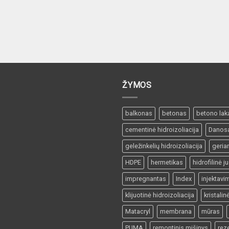
ŽYMOS
balkonas
betonas
betono lak
cementinė hidroizoliacija
Danos
geležinkelių hidroizoliacija
geri
HDPE
hermetikas
hidrofilinė j
impregnantas
Index
injektavi
klijuotinė hidroizoliacija
kristalin
Matacryl
membrana
mūras
PUMA
remontinis mišinys
rez