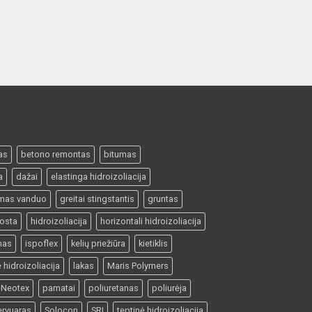
as
betono remontas
bitumas
a
dažai
elastinga hidroizoliacija
amas vanduo
greitai stingstantis
gruntas
uosta
hidroizoliacija
horizontali hidroizoliacija
mas
ispoflex
kelių priežiūra
kietiklis
ė hidroizoliacija
lakas
Maris Polymers
Neotex
pamatai
poliuretanas
poliurėja
ervuaras
Solocon
SRI
teptinė hidroizoliacija