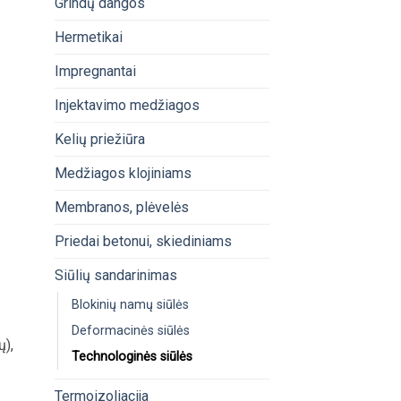
Grindų dangos
Hermetikai
Impregnantai
Injektavimo medžiagos
Kelių priežiūra
Medžiagos klojiniams
Membranos, plėvelės
Priedai betonui, skiediniams
Siūlių sandarinimas
Blokinių namų siūlės
Deformacinės siūlės
ų),
Technologinės siūlės
Termoizoliacija