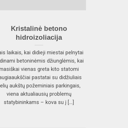
Kristalinė betono
hidroizoliacija
ais laikais, kai didieji miestai pelnytai
dinami betoninėmis džiunglėmis, kai
masiškai vienas greta kito statomi
augiaaukščiai pastatai su didžiuliais
elių aukštų požeminiais parkingais,
viena aktualiausių problemų
statybininkams – kova su į [...]