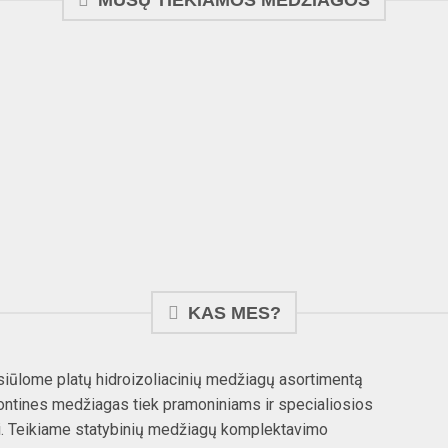
 REMONTAS
GRINDŲ DANGOS
HERMET
KAS MES?
r siūlome platų hidroizoliacinių medžiagų asortimentą
ntines medžiagas tiek pramoniniams ir specialiosios
bai. Teikiame statybinių medžiagų komplektavimo