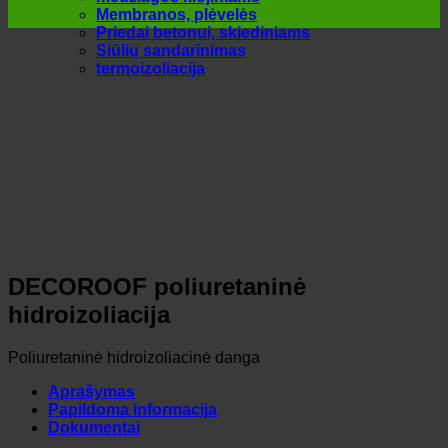
Membranos, plėvelės
Priedai betonui, skiediniams
Siūlių sandarinimas
termoizoliacija
DECOROOF poliuretaninė
hidroizoliacija
Poliuretaninė hidroizoliacinė danga
Aprašymas
Papildoma informacija
Dokumentai