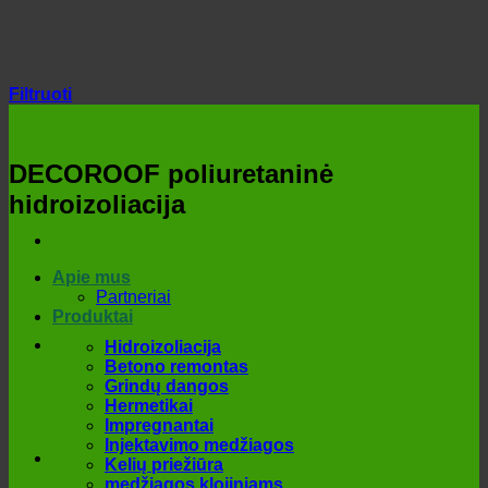
Skip
to
content
Filtruoti
DECOROOF poliuretaninė
hidroizoliacija
Apie mus
Partneriai
Produktai
Hidroizoliacija
Betono remontas
Grindų dangos
Hermetikai
Impregnantai
Injektavimo medžiagos
Kelių priežiūra
medžiagos klojiniams